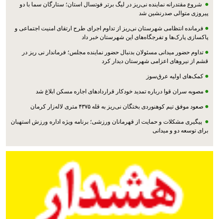
شروع مقتدرانه نماینده نی‌ریز در لیگ برتر فوتسال استان؛ ستارگان سما با دو
پیروزی متوالی صدرنشین شد
فرمانده انتظامی شهرستان نی‌ریز از تداوم اجرای طرح ارتقای امنیت اجتماعی و
پاکسازی پارک‌ها و تفرجگاه‌های این شهرستان خبر داد
تداوم حضور میدانی مسئولان بدنبال حضور نماینده مجلس؛ فرماندار نی ریز در
قشم از نیروهای اعزامی شهرستان دیدار کرد
کمک‌های اولیه عرق‌سوز
مصوبه سران قوا درباره تمدید خودکار قراردادهای اجاره مسکن ابلاغ شد
صعود موفق تیم کوهنوردی بختگان نی‌ریز به قله ۴۳۷۵ متری لاله‌زار کرمان
پیگیری مشکلات و حمایت از قهرمانان ورزشی؛ برنامه ویژه اداره ورزش استهبان
برای توسعه دو و میدانی