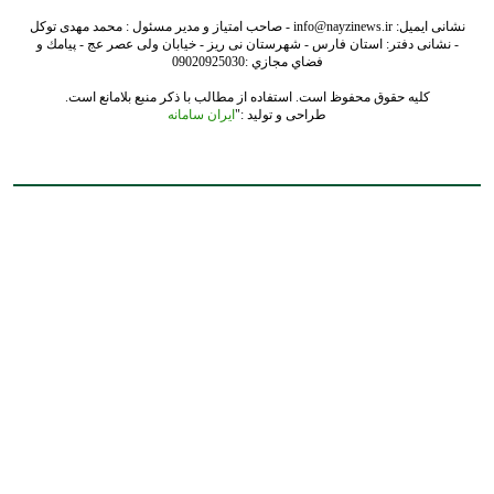
نشانی ایمیل: info@nayzinews.ir - صاحب امتیاز و مدیر مسئول : محمد مهدی توکل
- نشانی دفتر: استان فارس - شهرستان نی ریز - خیابان ولی عصر عج - پيامك و
فضاي مجازي :09020925030
کلیه حقوق محفوظ است. استفاده از مطالب با ذکر منبع بلامانع است.
طراحی و تولید :"
ایران سامانه