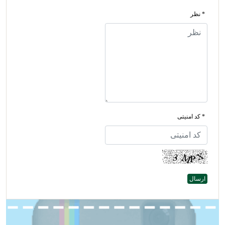
* نظر
* کد امنیتی