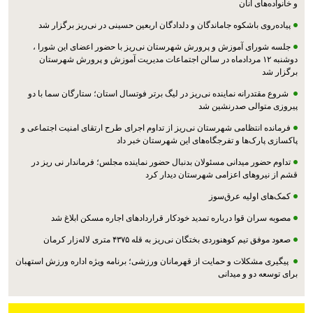
و خانواده‌های آنان
پیاده‌روی باشکوه جاماندگان و دلدادگان اربعین حسینی در نی‌ریز برگزار شد
جلسه شورای آموزش و پرورش شهرستان نی‌ریز با حضور اعضای این شورا ،
دوشنبه ۱۲ مردادماه در سالن اجتماعات مدیریت آموزش و پرورش شهرستان
برگزار شد
شروع مقتدرانه نماینده نی‌ریز در لیگ برتر فوتسال استان؛ ستارگان سما با دو
پیروزی متوالی صدرنشین شد
فرمانده انتظامی شهرستان نی‌ریز از تداوم اجرای طرح ارتقای امنیت اجتماعی و
پاکسازی پارک‌ها و تفرجگاه‌های این شهرستان خبر داد
تداوم حضور میدانی مسئولان بدنبال حضور نماینده مجلس؛ فرماندار نی ریز در
قشم از نیروهای اعزامی شهرستان دیدار کرد
کمک‌های اولیه عرق‌سوز
مصوبه سران قوا درباره تمدید خودکار قراردادهای اجاره مسکن ابلاغ شد
صعود موفق تیم کوهنوردی بختگان نی‌ریز به قله ۴۳۷۵ متری لاله‌زار کرمان
پیگیری مشکلات و حمایت از قهرمانان ورزشی؛ برنامه ویژه اداره ورزش استهبان
برای توسعه دو و میدانی