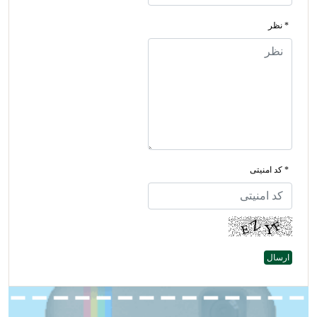
* نظر
* کد امنیتی