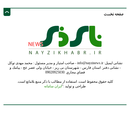
نشانی ایمیل: info@nayzinews.ir - صاحب امتیاز و مدیر مسئول : محمد مهدی توکل
- نشانی دفتر: استان فارس - شهرستان نی ریز - خیابان ولی عصر عج - پيامك و
فضاي مجازي :09020925030
کلیه حقوق محفوظ است. استفاده از مطالب با ذکر منبع بلامانع است.
طراحی و تولید :"
ایران سامانه