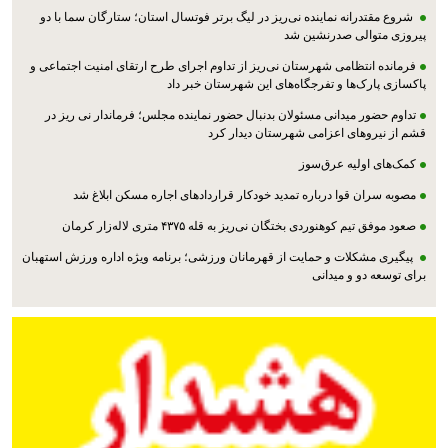
شروع مقتدرانه نماینده نی‌ریز در لیگ برتر فوتسال استان؛ ستارگان سما با دو
پیروزی متوالی صدرنشین شد
فرمانده انتظامی شهرستان نی‌ریز از تداوم اجرای طرح ارتقای امنیت اجتماعی و
پاکسازی پارک‌ها و تفرجگاه‌های این شهرستان خبر داد
تداوم حضور میدانی مسئولان بدنبال حضور نماینده مجلس؛ فرماندار نی ریز در
قشم از نیروهای اعزامی شهرستان دیدار کرد
کمک‌های اولیه عرق‌سوز
مصوبه سران قوا درباره تمدید خودکار قراردادهای اجاره مسکن ابلاغ شد
صعود موفق تیم کوهنوردی بختگان نی‌ریز به قله ۴۳۷۵ متری لاله‌زار کرمان
پیگیری مشکلات و حمایت از قهرمانان ورزشی؛ برنامه ویژه اداره ورزش استهبان
برای توسعه دو و میدانی