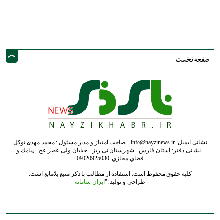
نشانی ایمیل: info@nayzinews.ir - صاحب امتیاز و مدیر مسئول : محمد مهدی توکل
- نشانی دفتر: استان فارس - شهرستان نی ریز - خیابان ولی عصر عج - پيامك و
فضاي مجازي :09020925030
کلیه حقوق محفوظ است. استفاده از مطالب با ذکر منبع بلامانع است.
طراحی و تولید :"
ایران سامانه